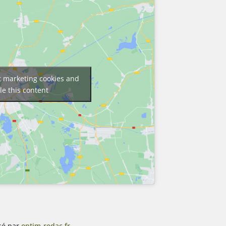
pt marketing cookies and
le this content
sé par
optim-redac.fr