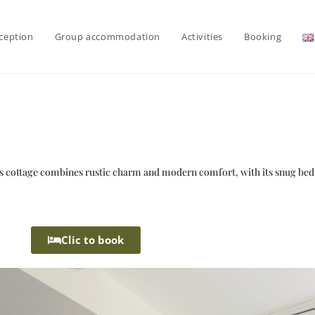
ception
Group accommodation
Activities
Booking
 This cottage combines rustic charm and modern comfort, with its snug
Clic to book