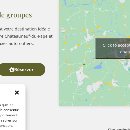
 de groupes
st votre destination idéale
tre Châteauneuf-du-Pape et
xes autoroutiers.
Click to acce
enab
Réserver
s que les
de consentir
omportement
 retirer son
onctions.
Site optimi