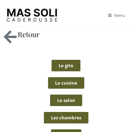
Menu
Retour
Le gite
La cuisine
Le salon
Les chambres