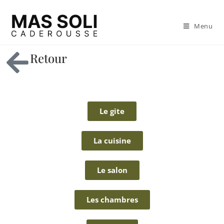
Menu
Retour
Le gite
La cuisine
Le salon
Les chambres